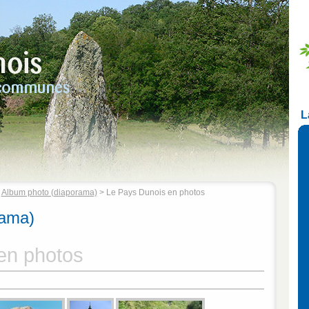
L
>
Album photo (diaporama)
> Le Pays Dunois en photos
rama)
en photos