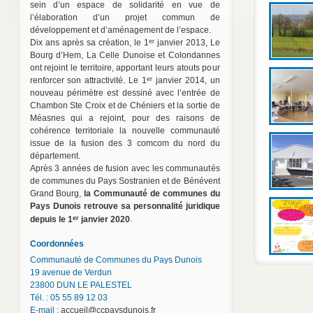
sein d’un espace de solidarité en vue de
l’élaboration d’un projet commun de
développement et d’aménagement de l’espace.
er
Dix ans après sa création, le 1
janvier 2013, Le
Bourg d’Hem, La Celle Dunoise et Colondannes
ont rejoint le territoire, apportant leurs atouts pour
er
renforcer son attractivité. Le 1
janvier 2014, un
nouveau périmètre est dessiné avec l’entrée de
Chambon Ste Croix et de Chéniers et la sortie de
Méasnes qui a rejoint, pour des raisons de
cohérence territoriale la nouvelle communauté
issue de la fusion des 3 comcom du nord du
département.
Après 3 années de fusion avec les communautés
de communes du Pays Sostranien et de Bénévent
Grand Bourg,
la Communauté de communes du
Pays Dunois retrouve sa personnalité juridique
er
depuis le 1
janvier 2020
.
Coordonnées
Communauté de Communes du Pays Dunois
19 avenue de Verdun
23800 DUN LE PALESTEL
Tél. : 05 55 89 12 03
E-mail :
accueil@ccpaysdunois.fr