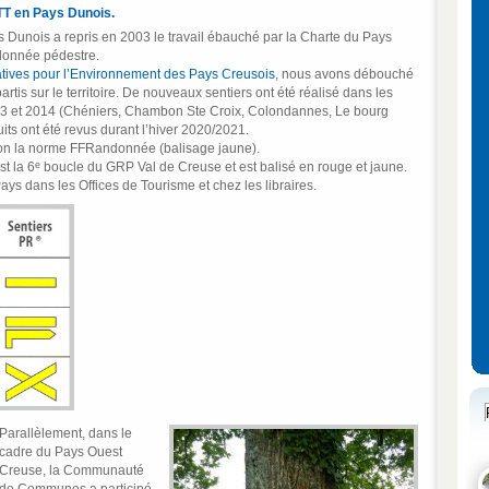
VTT en Pays Dunois.
ois a repris en 2003 le travail ébauché par la Charte du Pays
ndonnée pédestre.
atives pour l’Environnement des Pays Creusois
, nous avons débouché
rtis sur le territoire. De nouveaux sentiers ont été réalisé dans les
 et 2014 (Chéniers, Chambon Ste Croix, Colondannes, Le bourg
its ont été revus durant l’hiver 2020/2021.
lon la norme FFRandonnée (balisage jaune).
e
t la 6
boucle du GRP Val de Creuse et est balisé en rouge et jaune.
ys dans les Offices de Tourisme et chez les libraires.
Parallèlement, dans le
cadre du Pays Ouest
Creuse, la Communauté