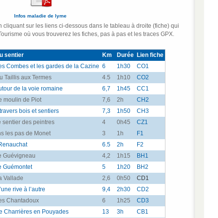
Infos maladie de lyme
 cliquant sur les liens ci-dessous dans le tableau à droite (fiche) qui
 Tourisme où vous trouverez les fiches, pas à pas et les traces GPX.
 sentier
Km
Durée
Lien fiche
s Combes et les gardes de la Cazine
6
1h30
CO1
 Taillis aux Termes
4.5
1h10
CO2
tour de la voie romaine
6,7
1h45
CC1
 moulin de Piot
7,6
2h
CH2
ravers bois et sentiers
7,3
1h50
CH3
 sentier des peintres
4
0h45
CZ1
s les pas de Monet
3
1h
F1
Renauchat
6.5
2h
F2
e Guévigneau
4,2
1h15
BH1
e Guémontet
5
1h20
BH2
 Vallade
2,6
0h50
CD1
une rive à l’autre
9,4
2h30
CD2
es Chantadoux
6
1h25
CD3
 Charrières en Pouyades
13
3h
CB1