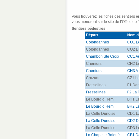
Vous trouverez les fiches des sentiers en
vous mèneront sur le site de l’Office de
Sentiers pédestres :
Départ
Nom du
Colondannes
CO1 Le
Colondannes
CO2 Du
Chambon Ste Croix
CC1 Au
Chéniers
CH2 Le
Chéniers
CH3 A t
Crozant
CZ1 Le
Fresselines
F1 Dan
Fresselines
F2 La 
Le Bourg d’Hem
BH1 L
Le Bourg d’Hem
BH2 L
La Celle Dunoise
CD1 La
La Celle Dunoise
CD2 D’
La Celle Dunoise
CD3 L
La Chapelle Balouë
CB1 De