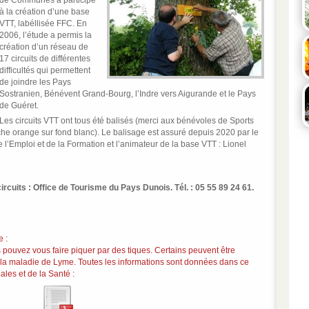
de Communes a participé
à la création d’une base
VTT, labéllisée FFC. En
2006, l’étude a permis la
création d’un réseau de
17 circuits de différentes
difficultés qui permettent
de joindre les Pays
Sostranien, Bénévent Grand-Bourg, l’Indre vers Aigurande et le Pays
de Guéret.
Les circuits VTT ont tous été balisés (merci aux bénévoles de Sports
che orange sur fond blanc). Le balisage est assuré depuis 2020 par le
 l’Emploi et de la Formation et l’animateur de la base VTT : Lionel
rcuits : Office de Tourisme du Pays Dunois. Tél. : 05 55 89 24 61.
 :
pouvez vous faire piquer par des tiques. Certains peuvent être
 la maladie de Lyme. Toutes les informations sont données dans ce
ales et de la Santé :