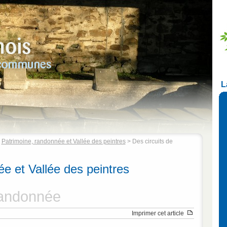
L
>
Patrimoine, randonnée et Vallée des peintres
> Des circuits de
e et Vallée des peintres
randonnée
Imprimer cet article