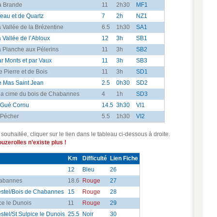
a Brande
11
2h30
MF1
eau et de Quartz
7
2h
NZ1
 Vallée de la Brézentine
6.5
1h30
SA1
 Vallée de l’Abloux
12
3h
SB1
 Planche aux Pélerins
11
3h
SB2
r Monts et par Vaux
11
3h
SB3
 Pierre et de Bois
11
3h
SD1
 Mas Saint Jean
2.5
0h30
SD2
la cime du bois de Chabannes
4
1h
SD3
 Gué Cornu
14.5
3h30
VI1
 Pécher
5.5
1h30
VI2
souhaitée, cliquer sur le lien dans le tableau ci-dessous à droite.
uzerolles n’existe plus !
Km
Difficulté
Lien Fiche
12
Bleu
26
habannes
18.6
Rouge
27
estel/Bois de Chabannes
15
Rouge
28
ce le Dunois
11
Rouge
29
stel/St Sulpice le Dunois
25.5
Noir
30