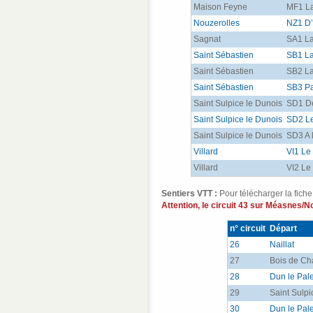
Maison Feyne
MF1 L
Nouzerolles
NZ1 D’
Sagnat
SA1 La
Saint Sébastien
SB1 La
Saint Sébastien
SB2 La
Saint Sébastien
SB3 Pa
Saint Sulpice le Dunois
SD1 De
Saint Sulpice le Dunois
SD2 Le
Saint Sulpice le Dunois
SD3 A 
Villard
VI1 Le
Villard
VI2 Le
Sentiers VTT :
Pour télécharger la fiche 
Attention, le circuit 43 sur Méasnes/No
n° circuit
Départ
26
Naillat
27
Bois de C
28
Dun le Pal
29
Saint Sulpi
30
Dun le Pale