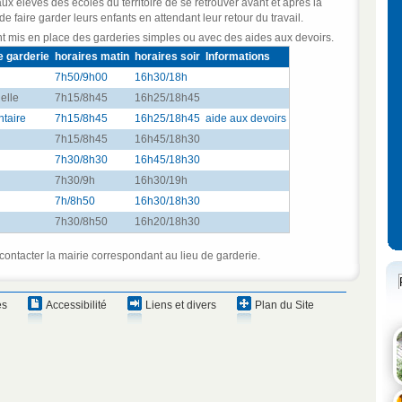
ux élèves des écoles du territoire de se retrouver avant et après la
 de faire garder leurs enfants en attendant leur retour du travail.
mis en place des garderies simples ou avec des aides aux devoirs.
e garderie
horaires matin
horaires soir
Informations
7h50/9h00
16h30/18h
elle
7h15/8h45
16h25/18h45
taire
7h15/8h45
16h25/18h45
aide aux devoirs
7h15/8h45
16h45/18h30
7h30/8h30
16h45/18h30
7h30/9h
16h30/19h
7h/8h50
16h30/18h30
7h30/8h50
16h20/18h30
ontacter la mairie correspondant au lieu de garderie.
es
Accessibilité
Liens et divers
Plan du Site