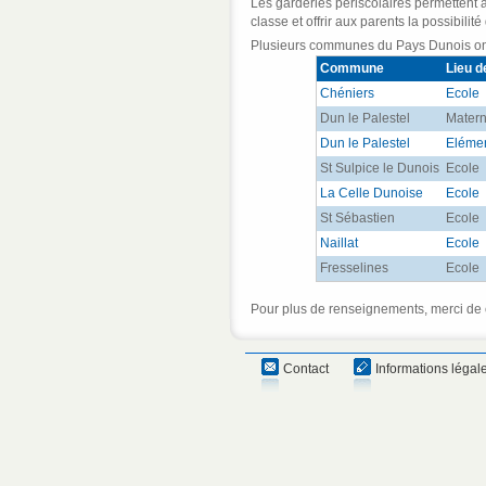
Les garderies périscolaires permettent a
classe et offrir aux parents la possibilité
Plusieurs communes du Pays Dunois ont 
Commune
Lieu d
Chéniers
Ecole
Dun le Palestel
Matern
Dun le Palestel
Elémen
St Sulpice le Dunois
Ecole
La Celle Dunoise
Ecole
St Sébastien
Ecole
Naillat
Ecole
Fresselines
Ecole
Pour plus de renseignements, merci de c
Contact
Informations légal