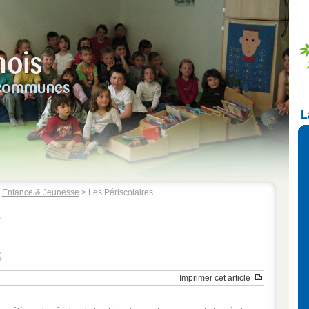
L
>
Enfance & Jeunesse
> Les Périscolaires
e
s
Imprimer cet article