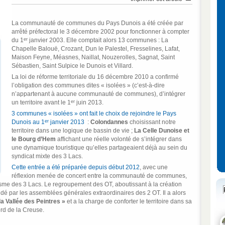
La communauté de communes du Pays Dunois a été créée par
arrêté préfectoral le 3 décembre 2002 pour fonctionner à compter
er
du 1
janvier 2003. Elle comptait alors 13 communes : La
Chapelle Balouë, Crozant, Dun le Palestel, Fresselines, Lafat,
Maison Feyne, Méasnes, Naillat, Nouzerolles, Sagnat, Saint
Sébastien, Saint Sulpice le Dunois et Villard.
La loi de réforme territoriale du 16 décembre 2010 a confirmé
l’obligation des communes dites « isolées » (c’est-à-dire
n’appartenant à aucune communauté de communes), d’intégrer
er
un territoire avant le 1
juin 2013.
3 communes « isolées » ont fait le choix de rejoindre le Pays
er
Dunois au 1
janvier 2013
:
Colondannes
choisissant notre
territoire dans une logique de bassin de vie ;
La Celle Dunoise et
le Bourg d’Hem
affichant une réelle volonté de s’intégrer dans
une dynamique touristique qu’elles partageaient déjà au sein du
syndicat mixte des 3 Lacs.
Cette entrée a été préparée depuis début 2012
, avec une
réflexion menée de concert entre la communauté de communes,
urisme des 3 Lacs. Le regroupement des OT, aboutissant à la création
lidé par les assemblées générales extraordinaires des 2 OT. Il a alors
la Vallée des Peintres »
et a la charge de conforter le territoire dans sa
ord de la Creuse.