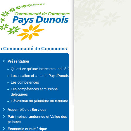
a Communauté de Communes
Présentation
Qu’est-ce qu’une intercommunalité ?
Localisation et carte du Pays Dunois
Les compétences
Les compétences et missions
déléguées
L’évolution du périmètre du territoire
Assemblée et Services
Patrimoine, randonnée et Vallée des
peintres
Economie et numérique