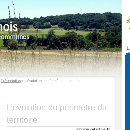
L
>
Présentation
> L’évolution du périmètre du territoire
L’évolution du périmètre du
territoire
Imprimer cet article