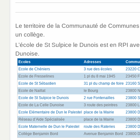
Le territoire de la Communauté de Communes 
un collège.
L’école de St Sulpice le Dunois est en RPI ave
Dunoise.
Ecoles
Adresses
Commu
Ecole de Chéniers
3 rue des écoles
23220 C
Ecole de Fresselines
1 pl du 8 mai 1945
23450 F
Ecole de St Sébastien
31 pl du champ de foire
23160 S
Ecole de Naillat
le Bourg
23800 Na
Ecole de St Sulpice le Dunois
2 rue Fontenailles
23800 St
Ecole de La Celle Dunoise
3 route des peintres
23800 L
Ecole Elémentaire de Dun le Palestel
place de la Mairie
23800 D
Réseau d’Aide Spécialisée
place de la Mairie
23800 D
Ecole Maternelle de Dun le Palestel
route des Rateries
23800 D
Collège Benjamin Bord
Avenue Benjamin Bord
23800 D