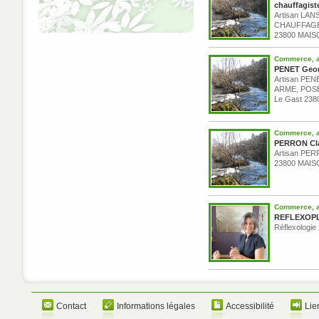
chauffagist
Artisan LA
CHAUFFAGE,
23800 MAISO
Commerce, ar
PENET Geor
Artisan P
ARME, POS
Le Gast 238
Commerce, ar
PERRON Cla
Artisan PE
23800 MAISO
Commerce, ar
REFLEXOPL
Réflexologie 
Contact
Informations légales
Accessibilité
Lie