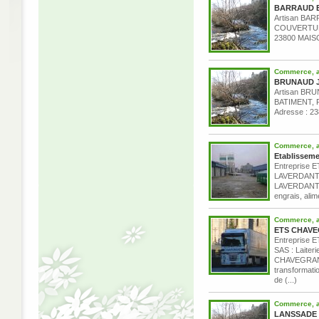
BARRAUD Be
Artisan B
COUVERTURE
23800 MAISO
Commerce, ar
BRUNAUD Jea
Artisan BR
BATIMENT,
Adresse : 
Commerce, ar
Etablissem
Entreprise E
LAVERDANT P
LAVERDANT Ac
engrais, ali
Commerce, ar
ETS CHAV
Entreprise
SAS : Laiteri
CHAVEGRAND A
transformation
de (...)
Commerce, ar
LANSSADE J