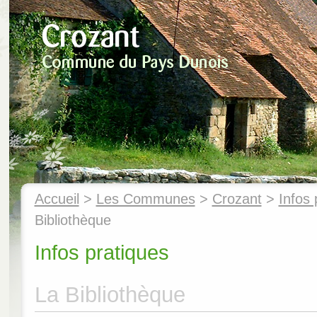
Accueil
>
Les Communes
>
Crozant
>
Infos 
Bibliothèque
Infos pratiques
La Bibliothèque